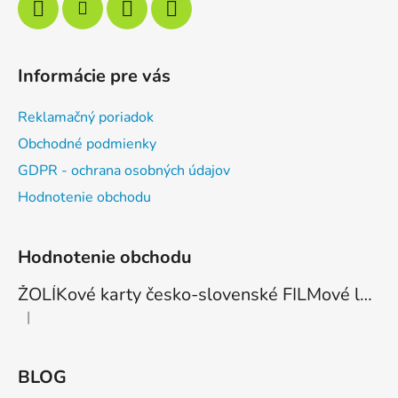
Informácie pre vás
Reklamačný poriadok
Obchodné podmienky
GDPR - ochrana osobných údajov
Hodnotenie obchodu
Hodnotenie obchodu
ŽOLÍKové karty česko-slovenské FILMové legendy - 6 žolíková edícia - 1ks
|
Hodnotenie produktu je 5 z 5 hviezdičiek.
BLOG