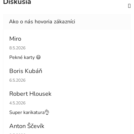
Diskusia
Miro
Hodnotenie obchodu je 4 z 5 hviezdičiek.
8.5.2026
Pekné karty 😃
Boris Kubáň
Hodnotenie obchodu je 5 z 5 hviezdičiek.
6.5.2026
Robert Hlousek
Hodnotenie obchodu je 5 z 5 hviezdičiek.
4.5.2026
Super karikatura👌
Anton Ščevík
Hodnotenie obchodu je 5 z 5 hviezdičiek.