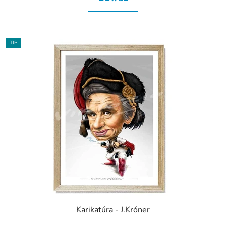
TIP
Karikatúra - J.Króner