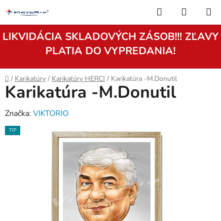
Prejsť
Hľadať
NÁKUP
na
KOŠÍK
obsah
LIKVIDÁCIA SKLADOVÝCH ZÁSOB!!! ZĽAVY
PLATIA DO VYPREDANIA!
Domov
/
Karikatúry
/
Karikatúry HERCI
/
Karikatúra -M.Donutil
Karikatúra -M.Donutil
Značka:
VIKTORIO
TIP