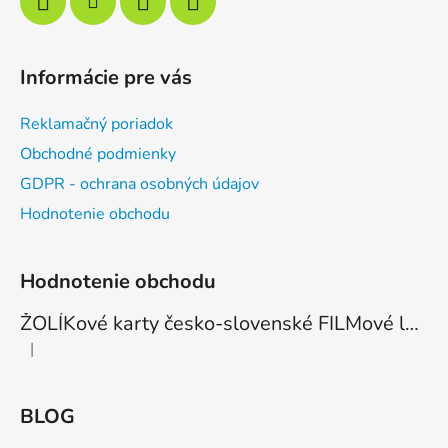
Informácie pre vás
Reklamačný poriadok
Obchodné podmienky
GDPR - ochrana osobných údajov
Hodnotenie obchodu
Hodnotenie obchodu
ŽOLÍKové karty česko-slovenské FILMové legendy - 6 žolíková edícia - 1ks
|
Hodnotenie produktu je 5 z 5 hviezdičiek.
BLOG