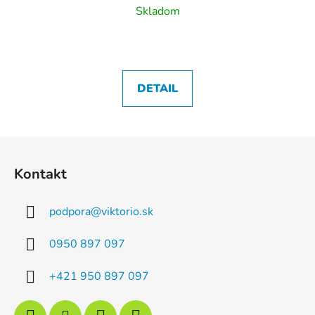
Skladom
DETAIL
Z
á
Kontakt
p
ä
podpora
@
viktorio.sk
t
i
0950 897 097
e
+421 950 897 097