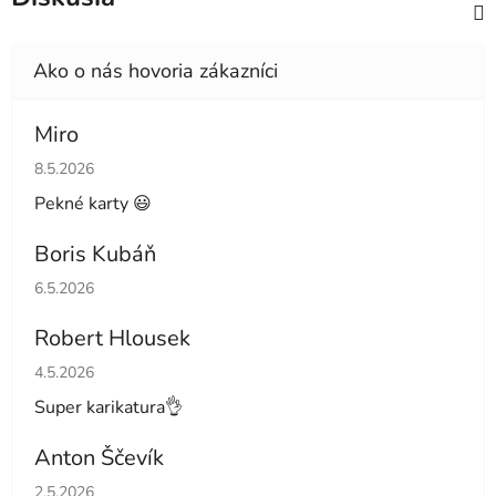
Miro
Hodnotenie obchodu je 4 z 5 hviezdičiek.
8.5.2026
Pekné karty 😃
Boris Kubáň
Hodnotenie obchodu je 5 z 5 hviezdičiek.
6.5.2026
Robert Hlousek
Hodnotenie obchodu je 5 z 5 hviezdičiek.
4.5.2026
Super karikatura👌
Anton Ščevík
Hodnotenie obchodu je 5 z 5 hviezdičiek.
2.5.2026