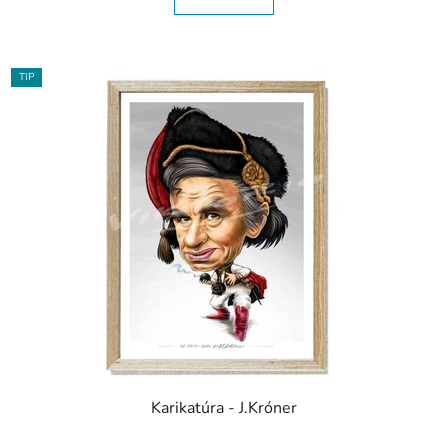
TIP
Karikatúra - J.Króner