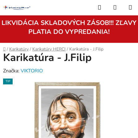
Prejsť
Hľadať
NÁKUP
na
KOŠÍK
obsah
LIKVIDÁCIA SKLADOVÝCH ZÁSOB!!! ZĽAVY
PLATIA DO VYPREDANIA!
Domov
/
Karikatúry
/
Karikatúry HERCI
/
Karikatúra - J.Filip
Karikatúra - J.Filip
Značka:
VIKTORIO
TIP