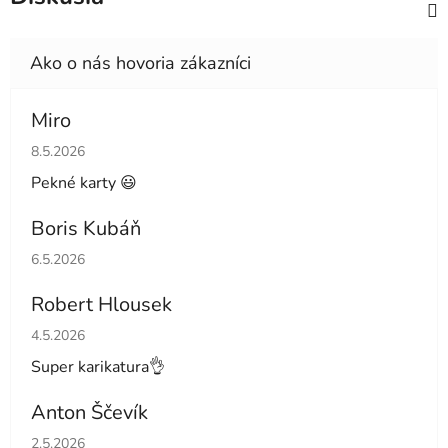
Miro
Hodnotenie obchodu je 4 z 5 hviezdičiek.
8.5.2026
Pekné karty 😃
Boris Kubáň
Hodnotenie obchodu je 5 z 5 hviezdičiek.
6.5.2026
Robert Hlousek
Hodnotenie obchodu je 5 z 5 hviezdičiek.
4.5.2026
Super karikatura👌
Anton Ščevík
Hodnotenie obchodu je 5 z 5 hviezdičiek.
2.5.2026