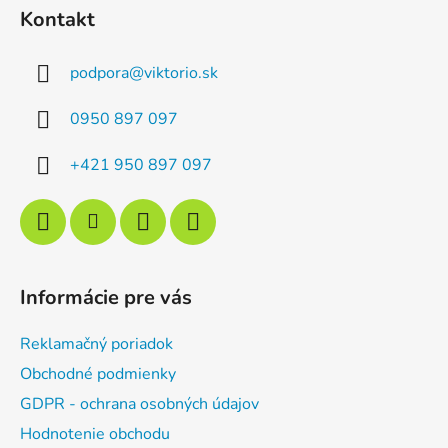
á
Kontakt
p
ä
podpora
@
viktorio.sk
t
i
0950 897 097
e
+421 950 897 097
Informácie pre vás
Reklamačný poriadok
Obchodné podmienky
GDPR - ochrana osobných údajov
Hodnotenie obchodu