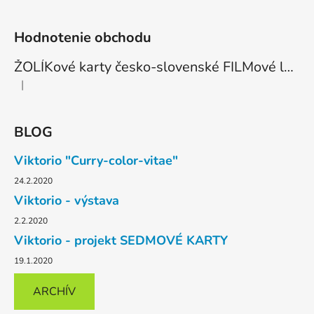
Hodnotenie obchodu
ŽOLÍKové karty česko-slovenské FILMové legendy - 6 žolíková edícia - 1ks
|
Hodnotenie produktu je 5 z 5 hviezdičiek.
BLOG
Viktorio "Curry-color-vitae"
24.2.2020
Viktorio - výstava
2.2.2020
Viktorio - projekt SEDMOVÉ KARTY
19.1.2020
ARCHÍV