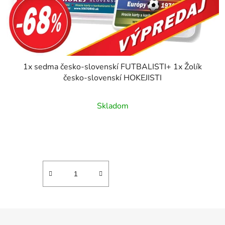
1x sedma česko-slovenskí FUTBALISTI+ 1x Žolík
česko-slovenskí HOKEJISTI
Skladom
Z